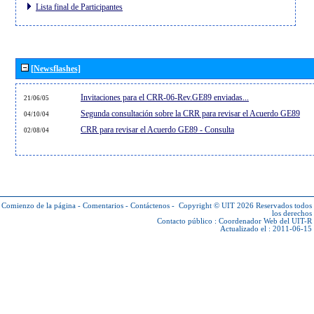
Lista final de Participantes
[Newsflashes]
Invitaciones para el CRR-06-Rev.GE89 enviadas...
21/06/05
Segunda consultación sobre la CRR para revisar el Acuerdo GE89
04/10/04
CRR para revisar el Acuerdo GE89 - Consulta
02/08/04
Comienzo de la página
-
Comentarios
-
Contáctenos
-
Copyright © UIT 2026
Reservados todos
los derechos
Contacto público :
Coordenador Web del UIT-R
Actualizado el : 2011-06-15