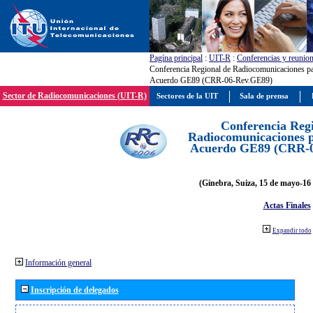
Pagína principal
:
UIT-R
:
Conferencias y reunio
Conferencia Regional de Radiocomunicaciones par
Acuerdo GE89 (CRR-06-Rev.GE89)
Sector de Radiocomunicaciones (UIT-R)
Sectores de la UIT
Sala de prensa
Conferencia Reg
Radiocomunicaciones pa
Acuerdo GE89 (CRR-
(Ginebra, Suiza, 15 de mayo-16 
Actas Finales
Expandir todo
Información general
Inscripción de delegados