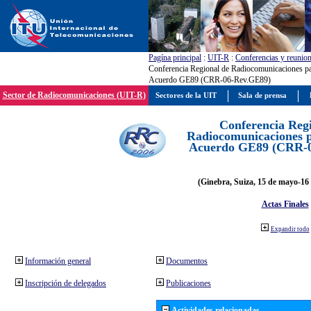
Pagína principal
:
UIT-R
:
Conferencias y reunio
Conferencia Regional de Radiocomunicaciones par
Acuerdo GE89 (CRR-06-Rev.GE89)
Sector de Radiocomunicaciones (UIT-R)
Sectores de la UIT
Sala de prensa
Conferencia Reg
Radiocomunicaciones pa
Acuerdo GE89 (CRR-
(Ginebra, Suiza, 15 de mayo-16 
Actas Finales
Expandir todo
Información general
Documentos
Inscripción de delegados
Publicaciones
Actividades relacionadas