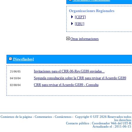
Organizaciones Regionales
[CEPT]
[EBU]
Otras informaciones
[Newsflashes]
Invitaciones para el CRR-06-Rev.GE89 enviadas...
21/06/05
Segunda consultación sobre la CRR para revisar el Acuerdo GE89
04/10/04
CRR para revisar el Acuerdo GE89 - Consulta
02/08/04
Comienzo de la página
-
Comentarios
-
Contáctenos
-
Copyright © UIT 2026
Reservados todos
los derechos
Contacto público :
Coordenador Web del UIT-R
Actualizado el : 2011-06-15