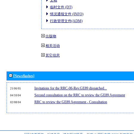
文稿
临时文件 (DT)
情况通报文件 (INFO)
行政管理文件(ADM)
出版物
相关活动
其它信息
[Newsflashes]
Invitations for the RRC-06-Rev.GE89 dispatched...
21/06/05
Second consultation on the RRC to review the GE89 Agreement
04/10/04
RRC to review the GE89 Agreement - Consultation
02/08/04