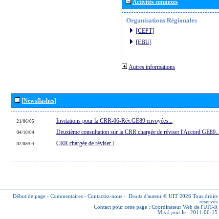
Activités connexes
Organisations Régionales
[CEPT]
[EBU]
Autres informations
[Newsflashes]
Invitations pour la CRR-06-Rév.GE89 envoyées...
21/06/05
Deuxième consultation sur la CRR chargée de réviser l'Accord GE89..
04/10/04
CRR chargée de réviser l
02/08/04
Début de page
-
Commentaires
-
Contactez-nous
-
Droits d'auteur © UIT 2026
Tous droits
réservés
Contact pour cette page :
Coordinateur Web de l'UIT-R
Mis à jour le : 2011-06-15