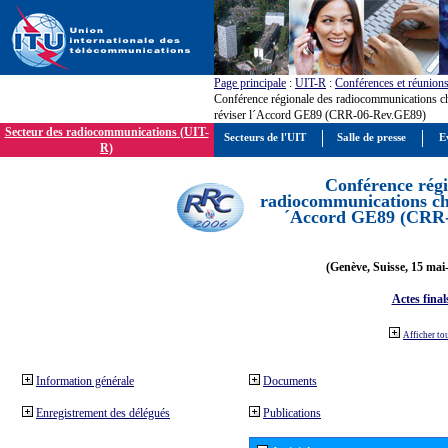
Page principale
:
UIT-R
:
Conférences et réunion
Conférence régionale des radiocommunications c
réviser l´Accord GE89 (CRR-06-Rev.GE89)
Secteur des radiocommunications (UIT-
Secteurs de l'UIT
Salle de presse
E
R)
Conférence régi
radiocommunications cha
´Accord GE89 (CRR
(Genève, Suisse, 15 mai
Actes final
Afficher to
Information générale
Documents
Enregistrement des délégués
Publications