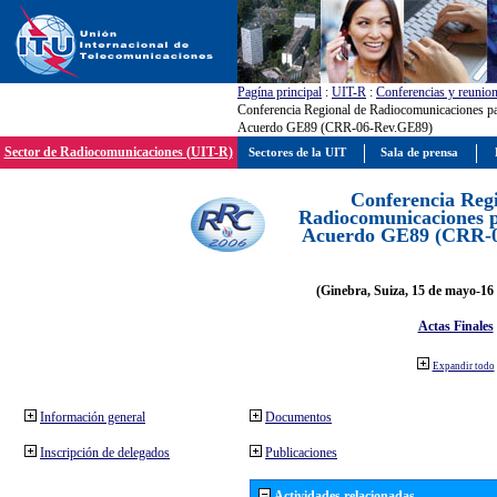
Pagína principal
:
UIT-R
:
Conferencias y reunio
Conferencia Regional de Radiocomunicaciones par
Acuerdo GE89 (CRR-06-Rev.GE89)
Sector de Radiocomunicaciones (UIT-R)
Sectores de la UIT
Sala de prensa
Conferencia Reg
Radiocomunicaciones pa
Acuerdo GE89 (CRR-
(Ginebra, Suiza, 15 de mayo-16 
Actas Finales
Expandir todo
Información general
Documentos
Inscripción de delegados
Publicaciones
Actividades relacionadas