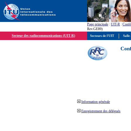
Page principale
:
UIT-R
:
Confé
Rev.GE89)
Secteur des radiocommunications (UIT-R)
Secteurs de l'UIT
Salle 
Conf
Information générale
Enregistrement des délégués