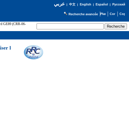
عربي
English
Español
Русский
|
中文
|
|
|
Recherche avancée
cord GE89 (CRR-06-
ser l