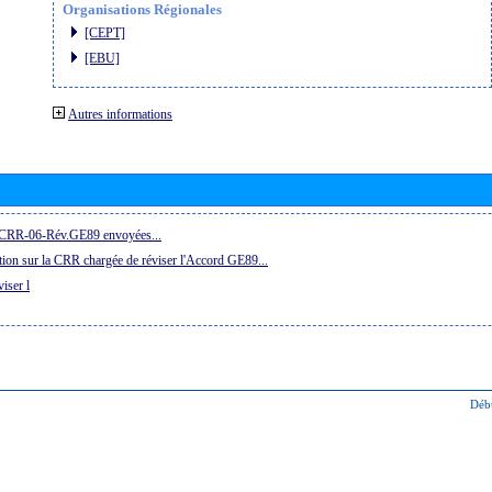
Organisations Régionales
[CEPT]
[EBU]
Autres informations
la CRR-06-Rév.GE89 envoyées...
ion sur la CRR chargée de réviser l'Accord GE89...
iser l
Déb