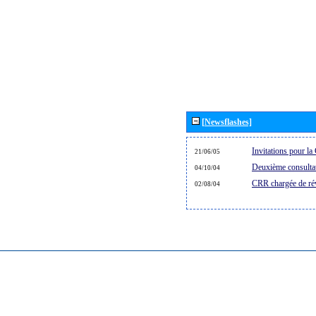
[Newsflashes]
Invitations pour 
21/06/05
Deuxième consultat
04/10/04
CRR chargée de rév
02/08/04