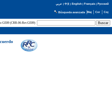
English
Français
Русский
عربي
|
中文
|
|
|
Búsqueda avanzada
uerdo GE89 (CRR-06-Rev.GE89)
Acuerdo