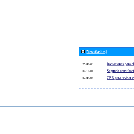
[Newsflashes]
Invitaciones para 
21/06/05
Segunda consultaci
04/10/04
CRR para revisar 
02/08/04