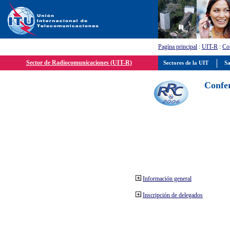
Pagína principal
:
UIT-R
:
Con
Sector de Radiocomunicaciones (UIT-R)
Sectores de la UIT
Sa
Confer
Información general
Inscripción de delegados