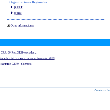
Organizaciones Regionales
[CEPT]
[EBU]
Otras informaciones
el CRR-06-Rev.GE89 enviadas...
ón sobre la CRR para revisar el Acuerdo GE89
el Acuerdo GE89 - Consulta
Comienzo de 