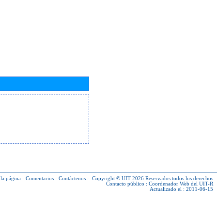
la página
-
Comentarios
-
Contáctenos
-
Copyright © UIT 2026
Reservados todos los derechos
Contacto público :
Coordenador Web del UIT-R
Actualizado el : 2011-06-15