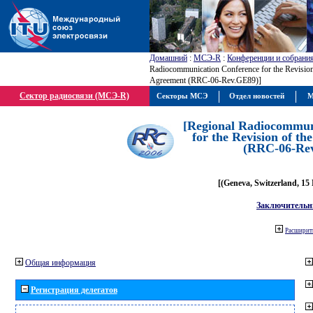
Домашний
:
МСЭ-R
:
Конференции и собрани
Radiocommunication Conference for the Revisio
Agreement (RRC-06-Rev.GE89)]
Сектор радиосвязи (МСЭ-R)
Секторы МСЭ
Отдел новостей
М
[Regional Radiocommun
for the Revision of t
(RRC-06-Re
[(Geneva, Switzerland, 15
Заключительн
Расширить
Общая информация
Регистрация делегатов