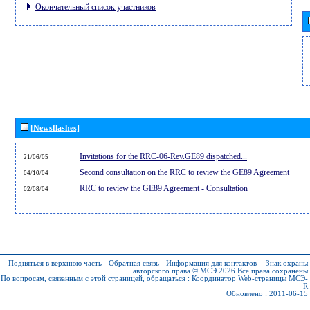
Окончательный список участников
[Newsflashes]
Invitations for the RRC-06-Rev.GE89 dispatched...
21/06/05
Second consultation on the RRC to review the GE89 Agreement
04/10/04
RRC to review the GE89 Agreement - Consultation
02/08/04
Подняться в верхнюю часть
-
Обратная связь
-
Информация для контактов
-
Знак охраны
авторского права © МСЭ 2026
Все права сохранены
По вопросам, связанным с этой страницей, обращаться :
Координатор Web-страницы МСЭ-
R
Обновлено : 2011-06-15