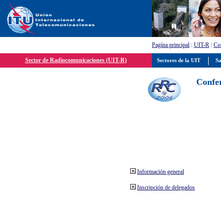
Pagína principal
:
UIT-R
:
Con
Sector de Radiocomunicaciones (UIT-R)
Sectores de la UIT
Sa
Confer
Información general
Inscripción de delegados