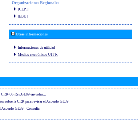
Organizaciones Regionales
[CEPT]
[EBU]
Otras informaciones
Informaciones de utilidad
Medios electrónicos UIT-R
el CRR-06-Rev.GE89 enviadas...
ón sobre la CRR para revisar el Acuerdo GE89
el Acuerdo GE89 - Consulta