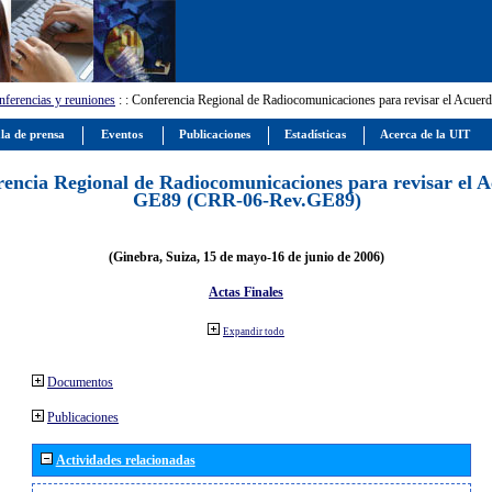
ferencias y reuniones
:
: Conferencia Regional de Radiocomunicaciones para revisar el Ac
la de prensa
Eventos
Publicaciones
Estadísticas
Acerca de la UIT
encia Regional de Radiocomunicaciones para revisar el 
GE89 (CRR-06-Rev.GE89)
(Ginebra, Suiza, 15 de mayo-16 de junio de 2006)
Actas Finales
Expandir todo
Documentos
Publicaciones
Actividades relacionadas