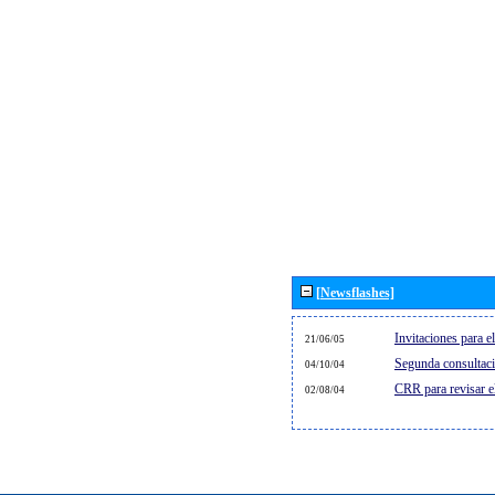
[Newsflashes]
Invitaciones para 
21/06/05
Segunda consultaci
04/10/04
CRR para revisar 
02/08/04