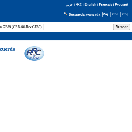
English
Français
Русский
عربي
|
中文
|
|
|
Búsqueda avanzada
uerdo GE89 (CRR-06-Rev.GE89)
Acuerdo