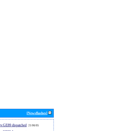
[Newsflashes]
v.GE89 dispatched...
21/06/05