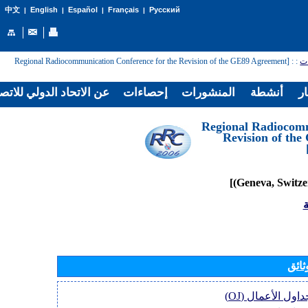
English
Español
Français
Русский
中文
|
|
|
|
ات
:
: [Regional Radiocommunication Conference for the Revision of the GE89 Agreement
ار
أنشطة
المنشورات
إحصاءات
عن الاتحاد الدولي للاتص
[Regional Radiocom
Revision of th
ة
ثائق
اول الأعمال (OJ)