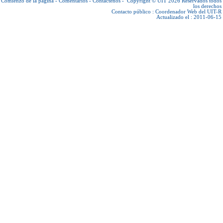
Comienzo de la página
-
Comentarios
-
Contáctenos
-
Copyright © UIT 2026
Reservados todos
los derechos
Contacto público :
Coordenador Web del UIT-R
Actualizado el : 2011-06-15