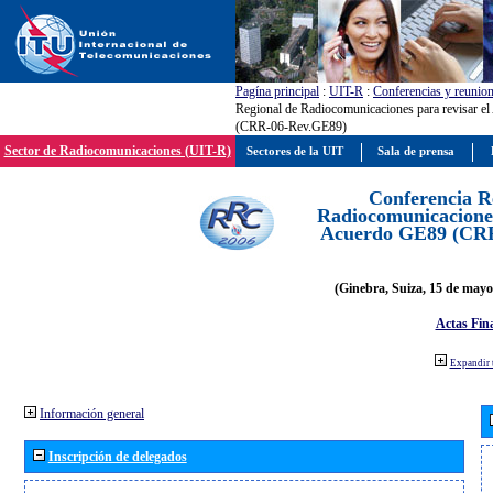
Pagína principal
:
UIT-R
:
Conferencias y reunio
Regional de Radiocomunicaciones para revisar e
(CRR-06-Rev.GE89)
Sector de Radiocomunicaciones (UIT-R)
Sectores de la UIT
Sala de prensa
Conferencia R
Radiocomunicaciones
Acuerdo GE89 (CR
(Ginebra, Suiza, 15 de mayo
Actas Fina
Expandir 
Información general
Inscripción de delegados