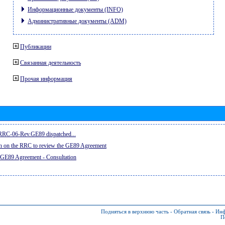
Информационные документы (INFO)
Административные документы (ADM)
Публикации
Связанная деятельность
Прочая информация
e RRC-06-Rev.GE89 dispatched...
on on the RRC to review the GE89 Agreement
 GE89 Agreement - Consultation
Подняться в верхнюю часть
-
Обратная связь
-
Инф
П