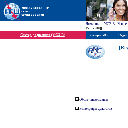
Домашний
:
МСЭ-R
:
Конфер
Rev.GE89)]
Сектор радиосвязи (МСЭ-R)
Секторы МСЭ
Отдел 
[Re
Общая информация
Регистрация делегатов