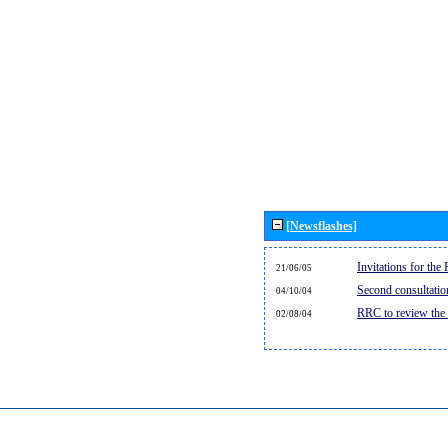
[Newsflashes]
Invitations for th
21/06/05
Second consultati
04/10/04
RRC to review the
02/08/04