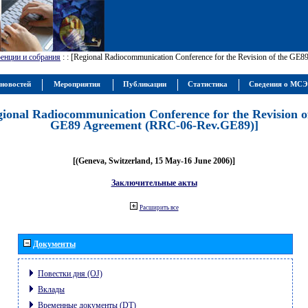
енции и собрания
:
: [Regional Radiocommunication Conference for the Revision of the GE
новостей
Мероприятия
Публикации
Статистика
Сведения о МС
gional Radiocommunication Conference for the Revision o
GE89 Agreement (RRC-06-Rev.GE89)]
[(Geneva, Switzerland, 15 May-16 June 2006)]
Заключительные акты
Расширить все
Документы
Повестки дня (OJ)
Вклады
Временные документы (DT)