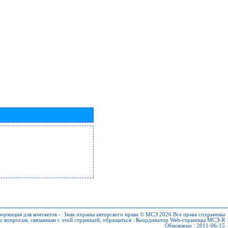
ормация для контактов
-
Знак охраны авторского права © МСЭ 2026
Все права сохранены
о вопросам, связанным с этой страницей, обращаться :
Координатор Web-страницы МСЭ-R
Обновлено : 2011-06-15