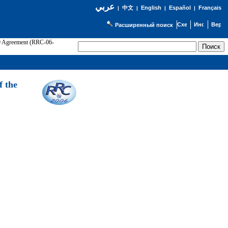
عربي
English
Español
Français
|
中文
|
|
|
Расширенный поиск
89 Agreement (RRC-06-
Э
f the