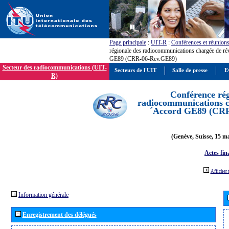
Page principale
:
UIT-R
:
Conférences et réunion
régionale des radiocommunications chargée de ré
GE89 (CRR-06-Rev.GE89)
Secteur des radiocommunications (UIT-
Secteurs de l'UIT
Salle de presse
E
R)
Conférence rég
radiocommunications ch
´Accord GE89 (CR
(Genève, Suisse, 15 ma
Actes fin
Afficher 
Information générale
Enregistrement des délégués