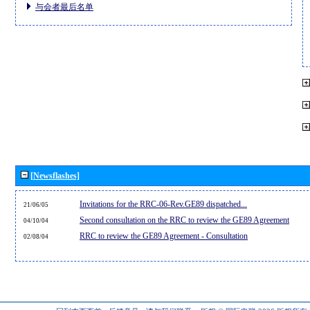
与会者最后名单
[Newsflashes]
Invitations for the RRC-06-Rev.GE89 dispatched...
21/06/05
Second consultation on the RRC to review the GE89 Agreement
04/10/04
RRC to review the GE89 Agreement - Consultation
02/08/04