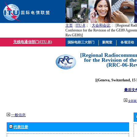
主页
:
ITU-R
； :
大会和会议
; :
: [Regional Ra
Conference for the Revision of the GE89 Agree
Rev.GE89)]
无线电通信部门(ITU-R)
国际电联三大部门
新闻室
各项活动
[Regional Radiocommun
for the Revision of t
(RRC-06-Re
[(Geneva, Switzerland, 15
最后文
全部展
一般信息
代表注册