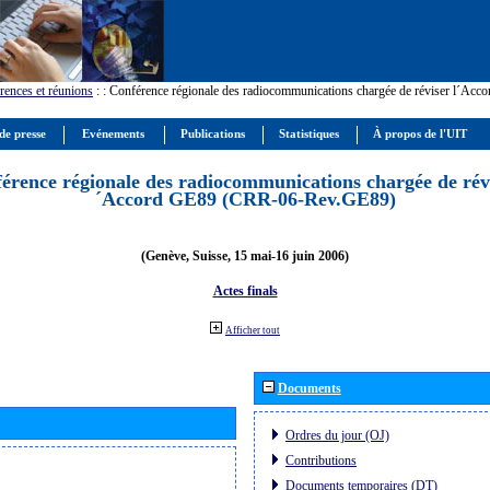
rences et réunions
:
: Conférence régionale des radiocommunications chargée de réviser l´Ac
de presse
Evénements
Publications
Statistiques
À propos de l'UIT
érence régionale des radiocommunications chargée de révi
´Accord GE89 (CRR-06-Rev.GE89)
(Genève, Suisse, 15 mai-16 juin 2006)
Actes finals
Afficher tout
Documents
Ordres du jour (OJ)
Contributions
Documents temporaires (DT)