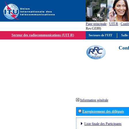
Page principale
:
UIT-R
:
Confé
Rev.GE89)
Secteur des radiocommunications (UIT-R)
Secteurs de l'UIT
Salle 
Conf
Information générale
Enregistrement des délégués
Liste finale des Participants