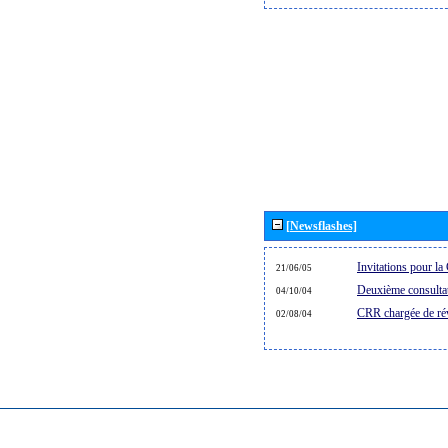
[Newsflashes]
Invitations pour 
21/06/05
Deuxième consultat
04/10/04
CRR chargée de rév
02/08/04