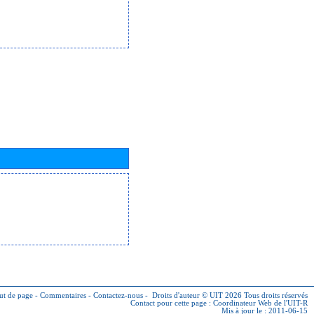
ut de page
-
Commentaires
-
Contactez-nous
-
Droits d'auteur © UIT 2026
Tous droits réservés
Contact pour cette page :
Coordinateur Web de l'UIT-R
Mis à jour le : 2011-06-15