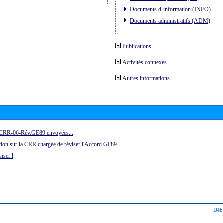
Documents d´information (INFO)
Documents administratifs (ADM)
Publications
Activités connexes
Autres informations
la CRR-06-Rév.GE89 envoyées...
ion sur la CRR chargée de réviser l'Accord GE89...
iser l
Déb