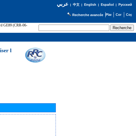
عربي
English
Español
Русский
|
中文
|
|
|
Recherche avancée
cord GE89 (CRR-06-
ser l