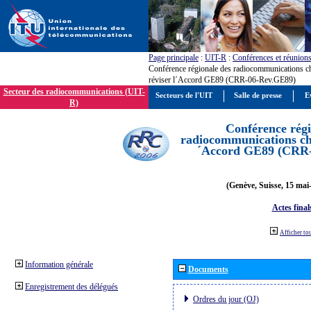
Page principale
:
UIT-R
:
Conférences et réunion
Conférence régionale des radiocommunications c
réviser l´Accord GE89 (CRR-06-Rev.GE89)
Secteur des radiocommunications (UIT-
Secteurs de l'UIT
Salle de presse
E
R)
Conférence régi
radiocommunications cha
´Accord GE89 (CRR
(Genève, Suisse, 15 mai
Actes final
Afficher to
Information générale
Documents
Enregistrement des délégués
Ordres du jour (OJ)