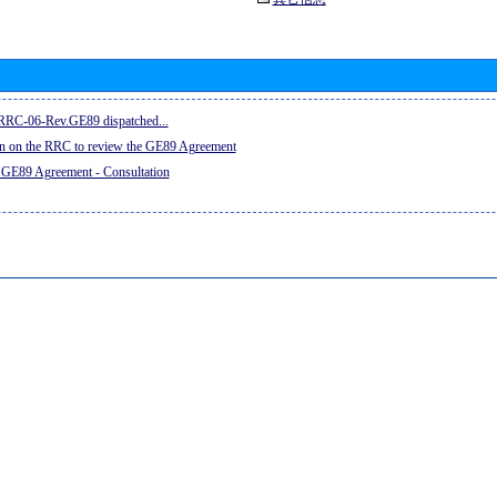
e RRC-06-Rev.GE89 dispatched...
on on the RRC to review the GE89 Agreement
 GE89 Agreement - Consultation