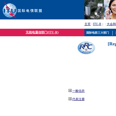
主页
:
ITU-R
； :
大会和
无线电通信部门(ITU-R)
国际电联三大部门
[Re
一般信息
代表注册