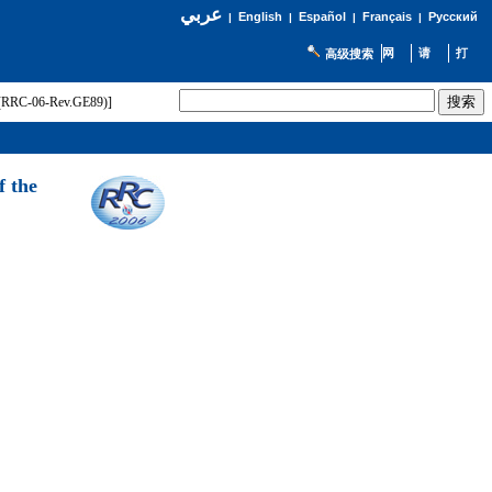
عربي
English
Español
Français
Русский
|
|
|
|
高级搜索
t (RRC-06-Rev.GE89)]
f the