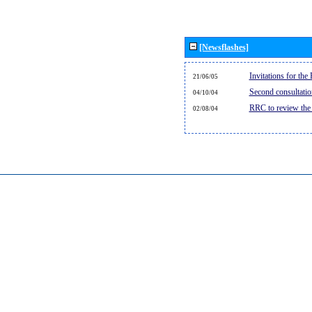
[Newsflashes]
Invitations for th
21/06/05
Second consultati
04/10/04
RRC to review the
02/08/04