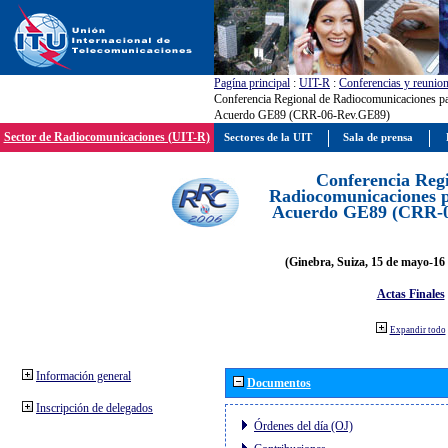
Pagína principal
:
UIT-R
:
Conferencias y reunio
Conferencia Regional de Radiocomunicaciones par
Acuerdo GE89 (CRR-06-Rev.GE89)
Sector de Radiocomunicaciones (UIT-R)
Sectores de la UIT
Sala de prensa
Conferencia Reg
Radiocomunicaciones pa
Acuerdo GE89 (CRR-
(Ginebra, Suiza, 15 de mayo-16 
Actas Finales
Expandir todo
Información general
Documentos
Inscripción de delegados
Órdenes del día (OJ)