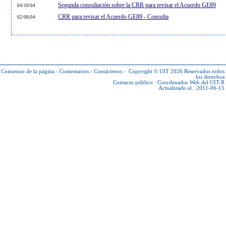
Segunda consultación sobre la CRR para revisar el Acuerdo GE89
04/10/04
CRR para revisar el Acuerdo GE89 - Consulta
02/08/04
Comienzo de la página
-
Comentarios
-
Contáctenos
-
Copyright © UIT 2026
Reservados todos
los derechos
Contacto público :
Coordenador Web del UIT-R
Actualizado el : 2011-06-15