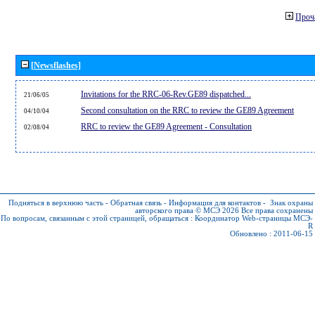
Проч
[Newsflashes]
Invitations for the RRC-06-Rev.GE89 dispatched...
21/06/05
Second consultation on the RRC to review the GE89 Agreement
04/10/04
RRC to review the GE89 Agreement - Consultation
02/08/04
Подняться в верхнюю часть
-
Обратная связь
-
Информация для контактов
-
Знак охраны
авторского права © МСЭ 2026
Все права сохранены
По вопросам, связанным с этой страницей, обращаться :
Координатор Web-страницы МСЭ-
R
Обновлено : 2011-06-15