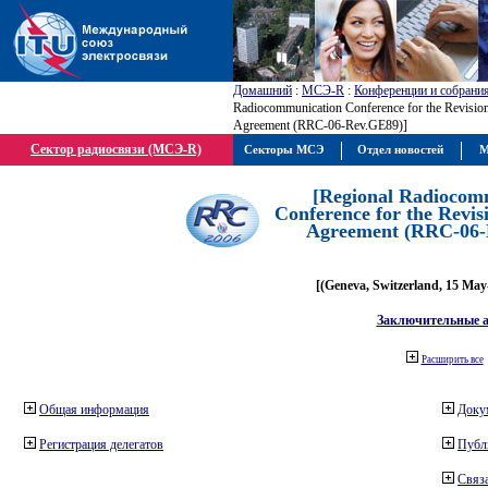
Домашний
:
МСЭ-R
:
Конференции и собрани
Radiocommunication Conference for the Revisio
Agreement (RRC-06-Rev.GE89)]
Сектор радиосвязи (МСЭ-R)
Секторы МСЭ
Отдел новостей
М
[Regional Radiocom
Conference for the Revis
Agreement (RRC-06-
[(Geneva, Switzerland, 15 May
Заключительные 
Расширить все
Общая информация
Доку
Регистрация делегатов
Публ
Связа