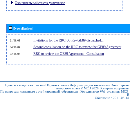
Окончательный список участников
[Newsflashes]
Invitations for the RRC-06-Rev.GE89 dispatched...
21/06/05
Second consultation on the RRC to review the GE89 Agreement
04/10/04
RRC to review the GE89 Agreement - Consultation
02/08/04
Подняться в верхнюю часть
-
Обратная связь
-
Информация для контактов
-
Знак охраны
авторского права © МСЭ 2026
Все права сохранены
По вопросам, связанным с этой страницей, обращаться :
Координатор Web-страницы МСЭ-
R
Обновлено : 2011-06-15