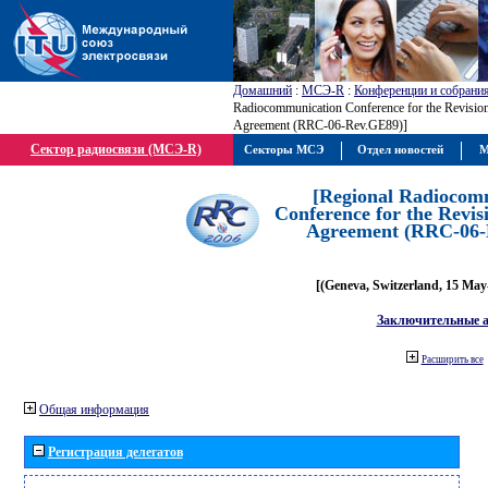
Домашний
:
МСЭ-R
:
Конференции и собрани
Radiocommunication Conference for the Revisio
Agreement (RRC-06-Rev.GE89)]
Сектор радиосвязи (МСЭ-R)
Секторы МСЭ
Отдел новостей
М
[Regional Radiocom
Conference for the Revis
Agreement (RRC-06-
[(Geneva, Switzerland, 15 May
Заключительные 
Расширить все
Общая информация
Регистрация делегатов