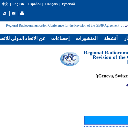
English
Español
Français
Русский
中文
|
|
|
|
: [Regional Radiocommunication Conference for the Revision of the GE89 Agreement
:
ات
ار
أنشطة
المنشورات
إحصاءات
عن الاتحاد الدولي للاتص
[Regional Radiocom
Revision of th
ة