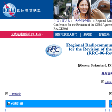
主页
:
ITU-R
； :
大会和会议
; :
: [Regional Ra
Conference for the Revision of the GE89 Agree
Rev.GE89)]
无线电通信部门(ITU-R)
国际电联三大部门
新闻室
各项活动
[Regional Radiocommun
for the Revision of t
(RRC-06-Re
[(Geneva, Switzerland, 15
最后文
全部展
一般信息
代表注册