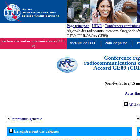
Page principale
:
UIT-R
:
Conférences et réunion
régionale des radiocommunications chargée de ré
GE89 (CRR-06-Rev.GE89)
Secteur des radiocommunications (UIT-
Secteurs de l'UIT
Salle de presse
E
R)
Conférence rég
radiocommunications ch
´Accord GE89 (CR
(Genève, Suisse, 15 ma
Actes fin
Afficher 
Information générale
Enregistrement des délégués