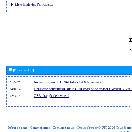
Liste finale des Participants
[Newsflashes]
Invitations pour la CRR-06-Rév.GE89 envoyées...
21/06/05
Deuxième consultation sur la CRR chargée de réviser l'Accord GE89..
04/10/04
CRR chargée de réviser l
02/08/04
Début de page
-
Commentaires
-
Contactez-nous
-
Droits d'auteur © UIT 2026
Tous droits
réservés