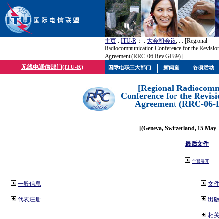
主页
:
ITU-R
； :
大会和会议
; :
: [Regional
Radiocommunication Conference for the Revisio
Agreement (RRC-06-Rev.GE89)]
无线电通信部门(ITU-R)
国际电联三大部门
新闻室
各项活动
[Regional Radiocomm
Conference for the Revisi
Agreement (RRC-06-
[(Geneva, Switzerland, 15 May-
最后文件
全部展开
一般信息
文
代表注册
出
相