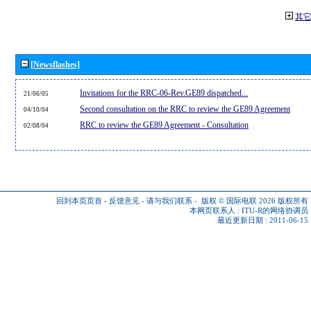
其
[Newsflashes]
Invitations for the RRC-06-Rev.GE89 dispatched...
21/06/05
Second consultation on the RRC to review the GE89 Agreement
04/10/04
RRC to review the GE89 Agreement - Consultation
02/08/04
回到本页页首
-
反馈意见
-
请与我们联系
-
版权 © 国际电联 2026
版权所有
本网页联系人 :
ITU-R的网络协调员
最近更新日期 : 2011-06-15