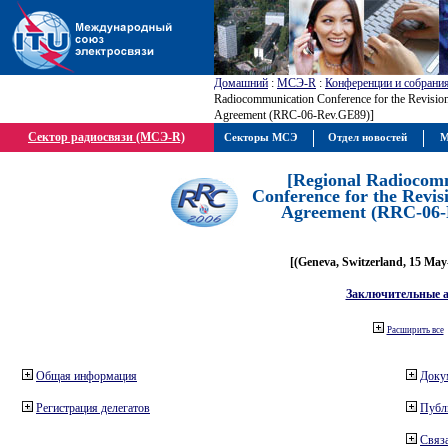
Домашний
:
МСЭ-R
:
Конференции и собрани
Radiocommunication Conference for the Revisio
Agreement (RRC-06-Rev.GE89)]
Сектор радиосвязи (МСЭ-R)
Секторы МСЭ
Отдел новостей
М
[Regional Radiocom
Conference for the Revis
Agreement (RRC-06-
[(Geneva, Switzerland, 15 May
Заключительные 
Расширить все
Общая информация
Доку
Регистрация делегатов
Публ
Связа