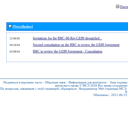
Проч
[Newsflashes]
Invitations for the RRC-06-Rev.GE89 dispatched...
21/06/05
Second consultation on the RRC to review the GE89 Agreement
04/10/04
RRC to review the GE89 Agreement - Consultation
02/08/04
Подняться в верхнюю часть
-
Обратная связь
-
Информация для контактов
-
Знак охраны
авторского права © МСЭ 2026
Все права сохранены
По вопросам, связанным с этой страницей, обращаться :
Координатор Web-страницы МСЭ-
R
Обновлено : 2011-06-15