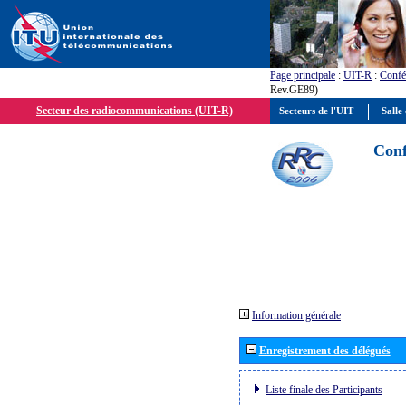
Page principale
:
UIT-R
:
Confé
Rev.GE89)
Secteur des radiocommunications (UIT-R)
Secteurs de l'UIT
Salle 
Conf
Information générale
Enregistrement des délégués
Liste finale des Participants