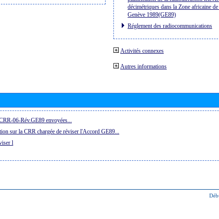
décimétriques dans la Zone africaine de 
Genève 1989(GE89)
Réglement des radiocommunications
Activités connexes
Autres informations
la CRR-06-Rév.GE89 envoyées...
ion sur la CRR chargée de réviser l'Accord GE89...
iser l
Déb