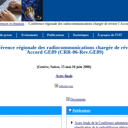
rences et réunions
:
: Conférence régionale des radiocommunications chargée de réviser l´Ac
de presse
Evénements
Publications
Statistiques
À propos de l'UIT
érence régionale des radiocommunications chargée de révi
´Accord GE89 (CRR-06-Rev.GE89)
(Genève, Suisse, 15 mai-16 juin 2006)
Actes finals
Afficher tout
Documents
Publications
Actes finals de la Conférence administra
planification de la radiodiffusion télévi