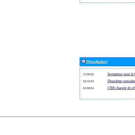
[Newsflashes]
Invitations pour 
21/06/05
Deuxième consultat
04/10/04
CRR chargée de rév
02/08/04