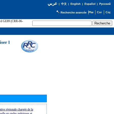
عربي
English
Español
Русский
|
中文
|
|
|
Recherche avancée
cord GE89 (CRR-06-
ser l
tive régionale chargée de la
suelle en ondes métriques et