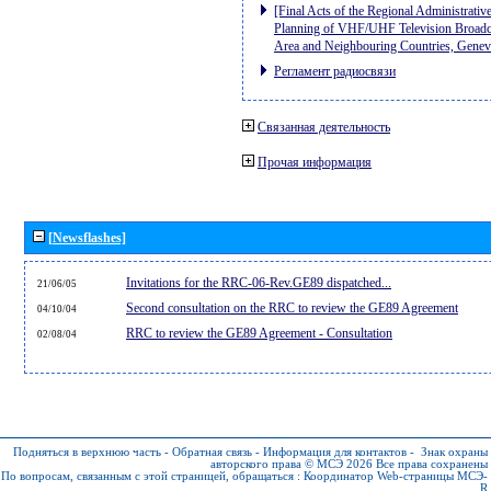
[Final Acts of the Regional Administrativ
Planning of VHF/UHF Television Broadcas
Area and Neighbouring Countries, Gene
Регламент радиосвязи
Связанная деятельность
Прочая информация
[Newsflashes]
Invitations for the RRC-06-Rev.GE89 dispatched...
21/06/05
Second consultation on the RRC to review the GE89 Agreement
04/10/04
RRC to review the GE89 Agreement - Consultation
02/08/04
Подняться в верхнюю часть
-
Обратная связь
-
Информация для контактов
-
Знак охраны
авторского права © МСЭ 2026
Все права сохранены
По вопросам, связанным с этой страницей, обращаться :
Координатор Web-страницы МСЭ-
R