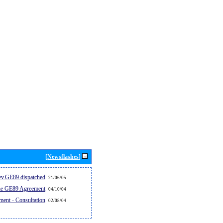
[Newsflashes]
v.GE89 dispatched...
21/06/05
the GE89 Agreement
04/10/04
ent - Consultation
02/08/04