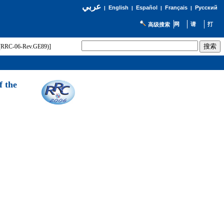
عربي
English
Español
Français
Русский
|
|
|
|
高级搜索
t (RRC-06-Rev.GE89)]
f the