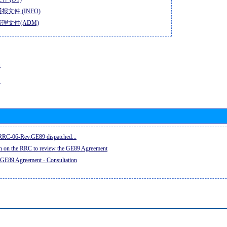
报文件 (INFO)
理文件(ADM)
动
息
e RRC-06-Rev.GE89 dispatched...
on on the RRC to review the GE89 Agreement
 GE89 Agreement - Consultation