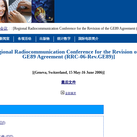
会议
; :
: [Regional Radiocommunication Conference for the Revision of the GE89 Agreemen
新闻室
各项活动
出版物
统计数字
国际电联简介
gional Radiocommunication Conference for the Revision o
GE89 Agreement (RRC-06-Rev.GE89)]
[(Geneva, Switzerland, 15 May-16 June 2006)]
最后文件
全部展开
OJ)
件 (DT)