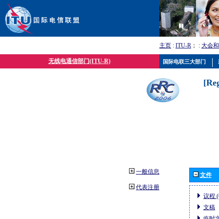
主页
:
ITU-R
； :
大会和
无线电通信部门(ITU-R)
国际电联三大部门
[Re
一般信息
文件
代表注册
议程 (
文稿
临时文