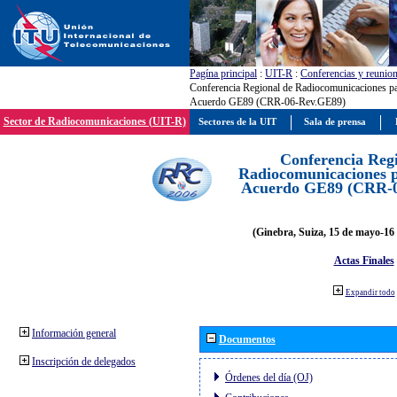
Pagína principal
:
UIT-R
:
Conferencias y reunio
Conferencia Regional de Radiocomunicaciones par
Acuerdo GE89 (CRR-06-Rev.GE89)
Sector de Radiocomunicaciones (UIT-R)
Sectores de la UIT
Sala de prensa
Conferencia Reg
Radiocomunicaciones pa
Acuerdo GE89 (CRR-
(Ginebra, Suiza, 15 de mayo-16 
Actas Finales
Expandir todo
Información general
Documentos
Inscripción de delegados
Órdenes del día (OJ)