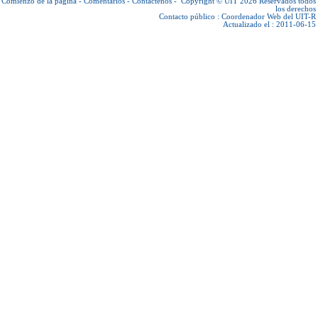
Comienzo de la página
-
Comentarios
-
Contáctenos
-
Copyright © UIT 2026
Reservados todos
los derechos
Contacto público :
Coordenador Web del UIT-R
Actualizado el : 2011-06-15