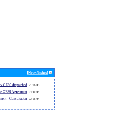
[Newsflashes]
v.GE89 dispatched...
21/06/05
the GE89 Agreement
04/10/04
ent - Consultation
02/08/04