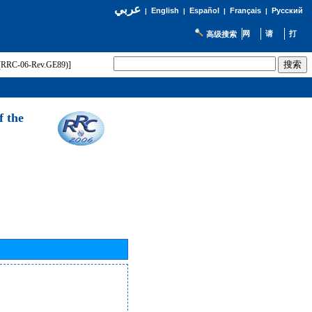
عربي
English
Español
Français
Русский
|
|
|
|
高级搜索
t (RRC-06-Rev.GE89)]
f the