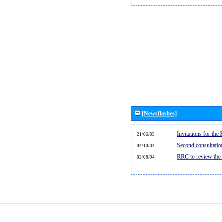
[Newsflashes]
Invitations for th
21/06/05
Second consultati
04/10/04
RRC to review the
02/08/04