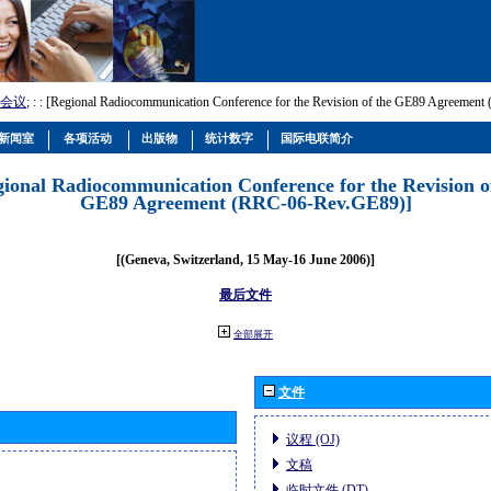
会议
; :
: [Regional Radiocommunication Conference for the Revision of the GE89 Agreemen
新闻室
各项活动
出版物
统计数字
国际电联简介
gional Radiocommunication Conference for the Revision o
GE89 Agreement (RRC-06-Rev.GE89)]
[(Geneva, Switzerland, 15 May-16 June 2006)]
最后文件
全部展开
文件
议程 (OJ)
文稿
临时文件 (DT)