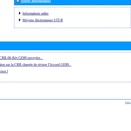
Autres informations
Informations utiles
Moyens électroniques UIT-R
la CRR-06-Rév.GE89 envoyées...
ion sur la CRR chargée de réviser l'Accord GE89...
iser l
Déb