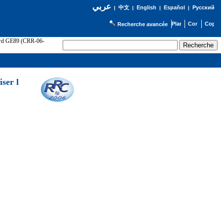
عربي
English
Español
Русский
|
中文
|
|
|
Recherche avancée
cord GE89 (CRR-06-
ser l