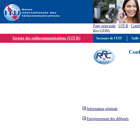
Page principale
:
UIT-R
:
Confé
Rev.GE89)
Secteur des radiocommunications (UIT-R)
Secteurs de l'UIT
Salle 
Conf
Information générale
Enregistrement des délégués