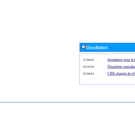
[Newsflashes]
Invitations pour 
21/06/05
Deuxième consultat
04/10/04
CRR chargée de rév
02/08/04