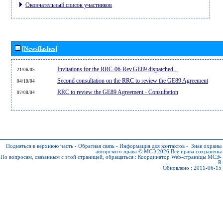
Окончательный список участников
[Newsflashes]
Invitations for the RRC-06-Rev.GE89 dispatched...
21/06/05
Second consultation on the RRC to review the GE89 Agreement
04/10/04
RRC to review the GE89 Agreement - Consultation
02/08/04
Подняться в верхнюю часть
-
Обратная связь
-
Информация для контактов
-
Знак охраны
авторского права © МСЭ 2026
Все права сохранены
По вопросам, связанным с этой страницей, обращаться :
Координатор Web-страницы МСЭ-
R
Обновлено : 2011-06-15