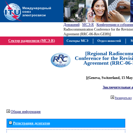
Домашний
:
МСЭ-R
:
Конференции и собрани
Radiocommunication Conference for the Revisio
Agreement (RRC-06-Rev.GE89)]
Сектор радиосвязи (МСЭ-R)
Секторы МСЭ
Отдел новостей
М
[Regional Radiocom
Conference for the Revis
Agreement (RRC-06-
[(Geneva, Switzerland, 15 May
Заключительные 
Расширить все
Общая информация
Регистрация делегатов