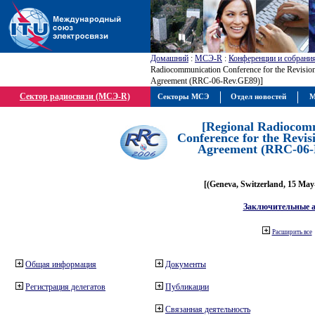
Домашний
:
МСЭ-R
:
Конференции и собрани
Radiocommunication Conference for the Revisio
Agreement (RRC-06-Rev.GE89)]
Сектор радиосвязи (МСЭ-R)
Секторы МСЭ
Отдел новостей
М
[Regional Radiocom
Conference for the Revis
Agreement (RRC-06-
[(Geneva, Switzerland, 15 May
Заключительные 
Расширить все
Общая информация
Документы
Регистрация делегатов
Публикации
Связанная деятельность