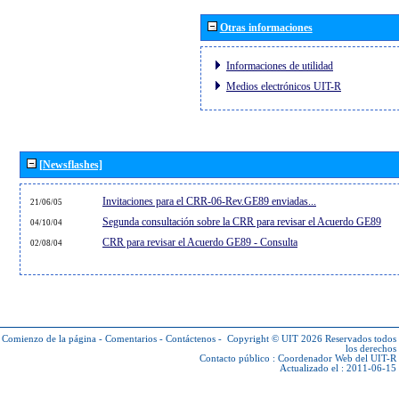
Otras informaciones
Informaciones de utilidad
Medios electrónicos UIT-R
[Newsflashes]
Invitaciones para el CRR-06-Rev.GE89 enviadas...
21/06/05
Segunda consultación sobre la CRR para revisar el Acuerdo GE89
04/10/04
CRR para revisar el Acuerdo GE89 - Consulta
02/08/04
Comienzo de la página
-
Comentarios
-
Contáctenos
-
Copyright © UIT 2026
Reservados todos
los derechos
Contacto público :
Coordenador Web del UIT-R
Actualizado el : 2011-06-15