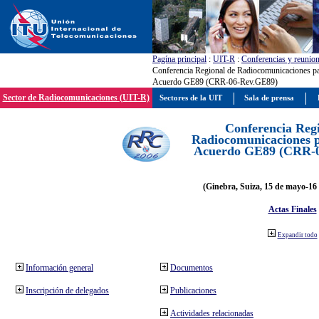
Pagína principal
:
UIT-R
:
Conferencias y reunio
Conferencia Regional de Radiocomunicaciones par
Acuerdo GE89 (CRR-06-Rev.GE89)
Sector de Radiocomunicaciones (UIT-R)
Sectores de la UIT
Sala de prensa
Conferencia Reg
Radiocomunicaciones pa
Acuerdo GE89 (CRR-
(Ginebra, Suiza, 15 de mayo-16 
Actas Finales
Expandir todo
Información general
Documentos
Inscripción de delegados
Publicaciones
Actividades relacionadas