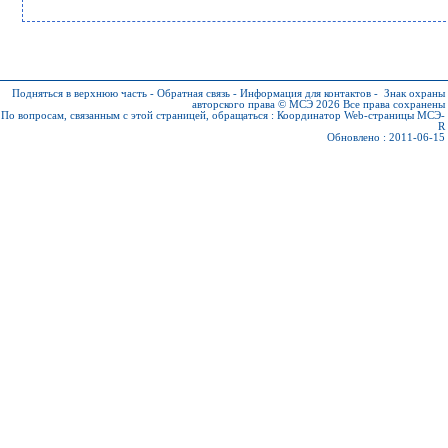
Подняться в верхнюю часть
-
Обратная связь
-
Информация для контактов
-
Знак охраны
авторского права © МСЭ 2026
Все права сохранены
По вопросам, связанным с этой страницей, обращаться :
Координатор Web-страницы МСЭ-
R
Обновлено : 2011-06-15