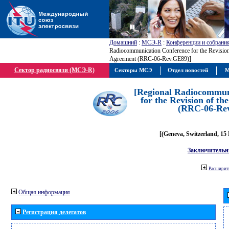
Домашний
:
МСЭ-R
:
Конференции и собрани
Radiocommunication Conference for the Revisio
Agreement (RRC-06-Rev.GE89)]
Сектор радиосвязи (МСЭ-R)
Секторы МСЭ
Отдел новостей
М
[Regional Radiocommun
for the Revision of t
(RRC-06-Re
[(Geneva, Switzerland, 15
Заключительн
Расширить
Общая информация
Регистрация делегатов