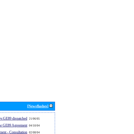
[Newsflashes]
v.GE89 dispatched...
21/06/05
the GE89 Agreement
04/10/04
ent - Consultation
02/08/04