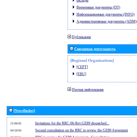
Вклады
Временные документы (DT)
Информационные документы (INFO)
Административные документы (ADM)
Публикации
Связанная деятельность
[Regional Organisations]
[CEPT]
[EBU]
Прочая информация
[Newsflashes]
Invitations for the RRC-06-Rev.GE89 dispatched...
21/06/05
Second consultation on the RRC to review the GE89 Agreement
04/10/04