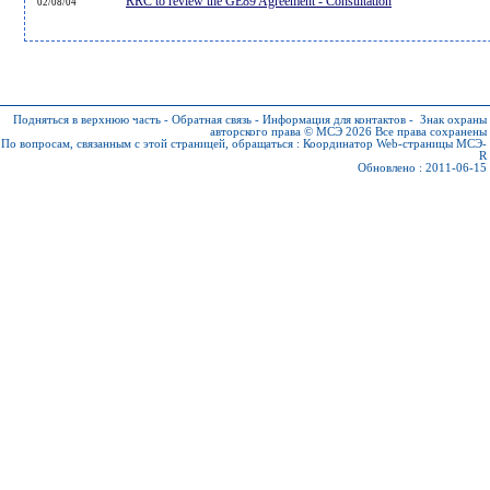
RRC to review the GE89 Agreement - Consultation
02/08/04
Подняться в верхнюю часть
-
Обратная связь
-
Информация для контактов
-
Знак охраны
авторского права © МСЭ 2026
Все права сохранены
По вопросам, связанным с этой страницей, обращаться :
Координатор Web-страницы МСЭ-
R
Обновлено : 2011-06-15