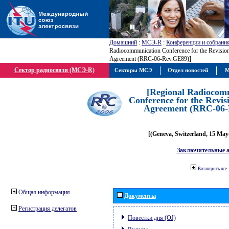
Домашний
:
МСЭ-R
:
Конференции и собрани
Radiocommunication Conference for the Revisio
Agreement (RRC-06-Rev.GE89)]
Сектор радиосвязи (МСЭ-R)
Секторы МСЭ
Отдел новостей
М
[Regional Radiocom
Conference for the Revis
Agreement (RRC-06-
[(Geneva, Switzerland, 15 May
Заключительные 
Расширить все
Общая информация
Документы
Регистрация делегатов
Повестки дня (OJ)