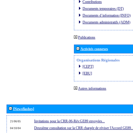
Contributions
Documents temporaires (DT)
Documents d´information (INFO)
Documents administratifs (ADM)
Publications
Activités connexes
Organisations Régionales
[CEPT]
[EBU]
Autres informations
[Newsflashes]
Invitations pour la CRR-06-Rév.GE89 envoyées...
21/06/05
Deuxième consultation sur la CRR chargée de réviser l'Accord GE89..
04/10/04