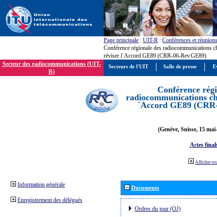
Page principale
:
UIT-R
:
Conférences et réunion
Conférence régionale des radiocommunications c
réviser l´Accord GE89 (CRR-06-Rev.GE89)
Secteur des radiocommunications (UIT-
Secteurs de l'UIT
Salle de presse
E
R)
Conférence régi
radiocommunications cha
´Accord GE89 (CRR
(Genève, Suisse, 15 mai
Actes final
Afficher to
Information générale
Documents
Enregistrement des délégués
Ordres du jour (OJ)