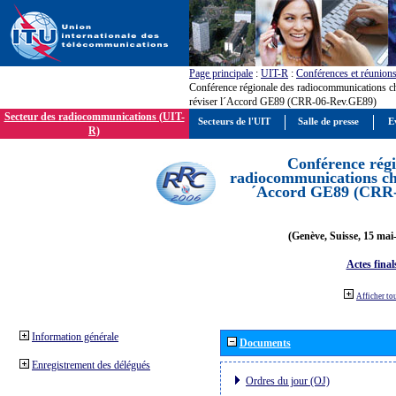
Page principale
:
UIT-R
:
Conférences et réunion
Conférence régionale des radiocommunications c
réviser l´Accord GE89 (CRR-06-Rev.GE89)
Secteur des radiocommunications (UIT-
Secteurs de l'UIT
Salle de presse
E
R)
Conférence régi
radiocommunications cha
´Accord GE89 (CRR
(Genève, Suisse, 15 mai
Actes final
Afficher to
Information générale
Documents
Enregistrement des délégués
Ordres du jour (OJ)