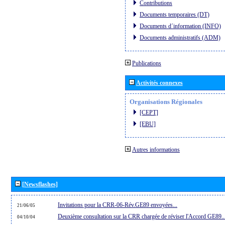
Contributions
Documents temporaires (DT)
Documents d´information (INFO)
Documents administratifs (ADM)
Publications
Activités connexes
Organisations Régionales
[CEPT]
[EBU]
Autres informations
[Newsflashes]
Invitations pour la CRR-06-Rév.GE89 envoyées...
21/06/05
Deuxième consultation sur la CRR chargée de réviser l'Accord GE89..
04/10/04