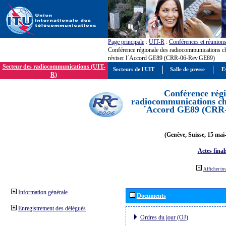
Page principale
:
UIT-R
:
Conférences et réunion
Conférence régionale des radiocommunications c
réviser l´Accord GE89 (CRR-06-Rev.GE89)
Secteur des radiocommunications (UIT-
Secteurs de l'UIT
Salle de presse
E
R)
Conférence régi
radiocommunications cha
´Accord GE89 (CRR
(Genève, Suisse, 15 mai
Actes final
Afficher to
Information générale
Documents
Enregistrement des délégués
Ordres du jour (OJ)