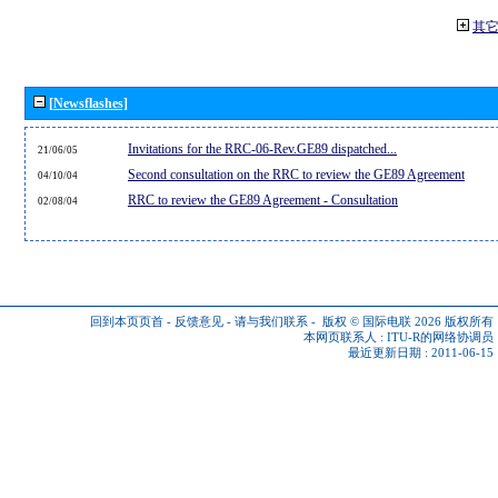
其
[Newsflashes]
Invitations for the RRC-06-Rev.GE89 dispatched...
21/06/05
Second consultation on the RRC to review the GE89 Agreement
04/10/04
RRC to review the GE89 Agreement - Consultation
02/08/04
回到本页页首
-
反馈意见
-
请与我们联系
-
版权 © 国际电联 2026
版权所有
本网页联系人 :
ITU-R的网络协调员
最近更新日期 : 2011-06-15