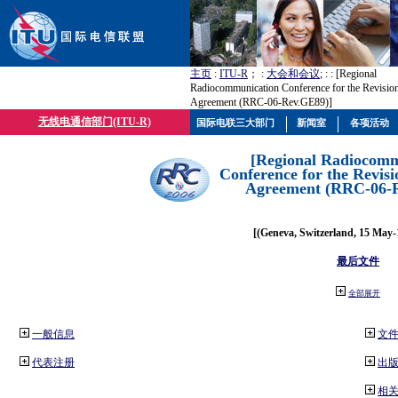
主页
:
ITU-R
； :
大会和会议
; :
: [Regional
Radiocommunication Conference for the Revisio
Agreement (RRC-06-Rev.GE89)]
无线电通信部门(ITU-R)
国际电联三大部门
新闻室
各项活动
[Regional Radiocomm
Conference for the Revisi
Agreement (RRC-06-
[(Geneva, Switzerland, 15 May-
最后文件
全部展开
一般信息
文
代表注册
出
相