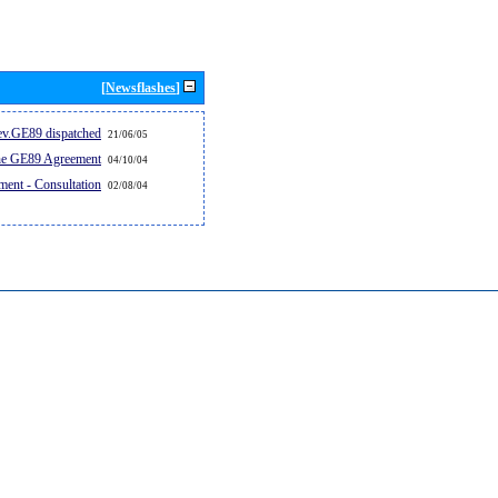
[Newsflashes]
v.GE89 dispatched...
21/06/05
the GE89 Agreement
04/10/04
ent - Consultation
02/08/04