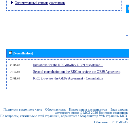
Окончательный список участников
[Newsflashes]
Invitations for the RRC-06-Rev.GE89 dispatched...
21/06/05
Second consultation on the RRC to review the GE89 Agreement
04/10/04
RRC to review the GE89 Agreement - Consultation
02/08/04
Подняться в верхнюю часть
-
Обратная связь
-
Информация для контактов
-
Знак охраны
авторского права © МСЭ 2026
Все права сохранены
По вопросам, связанным с этой страницей, обращаться :
Координатор Web-страницы МСЭ-
R
Обновлено : 2011-06-15