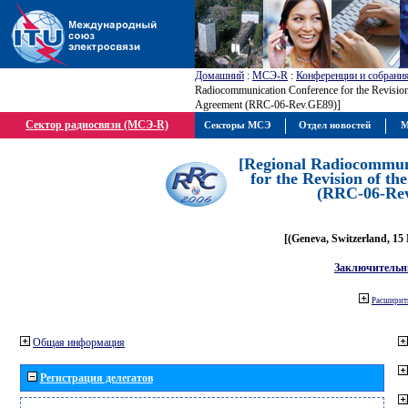
Домашний
:
МСЭ-R
:
Конференции и собрани
Radiocommunication Conference for the Revisio
Agreement (RRC-06-Rev.GE89)]
Сектор радиосвязи (МСЭ-R)
Секторы МСЭ
Отдел новостей
М
[Regional Radiocommun
for the Revision of t
(RRC-06-Re
[(Geneva, Switzerland, 15
Заключительн
Расширить
Общая информация
Регистрация делегатов