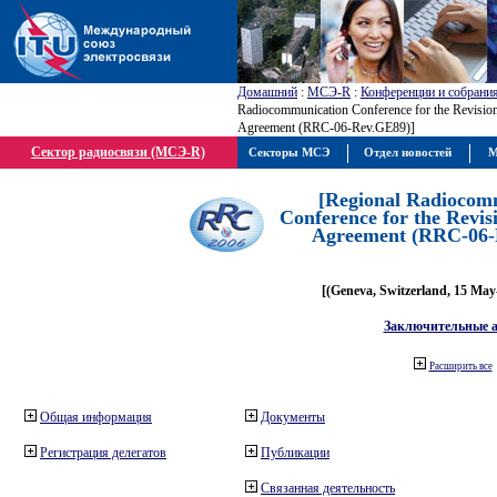
Домашний
:
МСЭ-R
:
Конференции и собрани
Radiocommunication Conference for the Revisio
Agreement (RRC-06-Rev.GE89)]
Сектор радиосвязи (МСЭ-R)
Секторы МСЭ
Отдел новостей
М
[Regional Radiocom
Conference for the Revis
Agreement (RRC-06-
[(Geneva, Switzerland, 15 May
Заключительные 
Расширить все
Общая информация
Документы
Регистрация делегатов
Публикации
Связанная деятельность