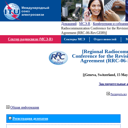
Домашний
:
МСЭ-R
:
Конференции и собрани
Radiocommunication Conference for the Revisio
Agreement (RRC-06-Rev.GE89)]
Сектор радиосвязи (МСЭ-R)
Секторы МСЭ
Отдел новостей
М
[Regional Radiocom
Conference for the Revis
Agreement (RRC-06-
[(Geneva, Switzerland, 15 May
Заключительные 
Расширить все
Общая информация
Регистрация делегатов