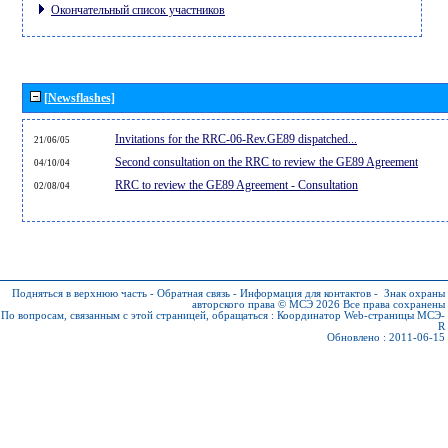
Окончательный список участников
[Newsflashes]
Invitations for the RRC-06-Rev.GE89 dispatched...
21/06/05
Second consultation on the RRC to review the GE89 Agreement
04/10/04
RRC to review the GE89 Agreement - Consultation
02/08/04
Подняться в верхнюю часть
-
Обратная связь
-
Информация для контактов
-
Знак охраны
авторского права © МСЭ 2026
Все права сохранены
По вопросам, связанным с этой страницей, обращаться :
Координатор Web-страницы МСЭ-
R
Обновлено : 2011-06-15