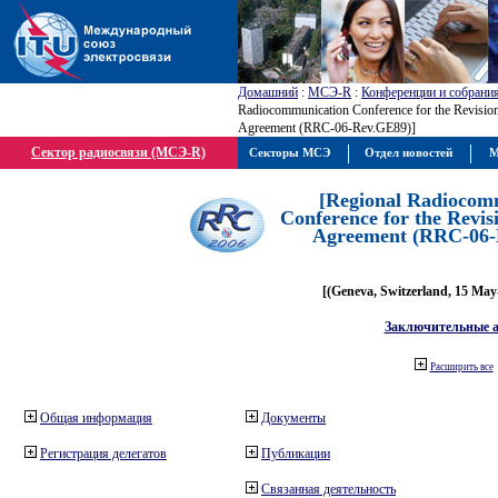
Домашний
:
МСЭ-R
:
Конференции и собрани
Radiocommunication Conference for the Revisio
Agreement (RRC-06-Rev.GE89)]
Сектор радиосвязи (МСЭ-R)
Секторы МСЭ
Отдел новостей
М
[Regional Radiocom
Conference for the Revis
Agreement (RRC-06-
[(Geneva, Switzerland, 15 May
Заключительные 
Расширить все
Общая информация
Документы
Регистрация делегатов
Публикации
Связанная деятельность