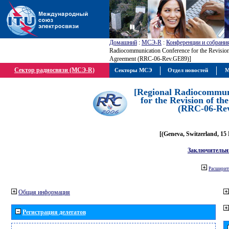
Домашний
:
МСЭ-R
:
Конференции и собрани
Radiocommunication Conference for the Revisio
Agreement (RRC-06-Rev.GE89)]
Сектор радиосвязи (МСЭ-R)
Секторы МСЭ
Отдел новостей
М
[Regional Radiocommun
for the Revision of t
(RRC-06-Re
[(Geneva, Switzerland, 15
Заключительн
Расширить
Общая информация
Регистрация делегатов