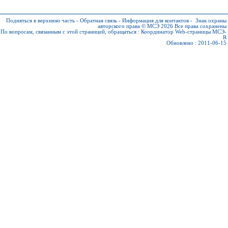
Подняться в верхнюю часть
-
Обратная связь
-
Информация для контактов
-
Знак охраны
авторского права © МСЭ 2026
Все права сохранены
По вопросам, связанным с этой страницей, обращаться :
Координатор Web-страницы МСЭ-
R
Обновлено : 2011-06-15